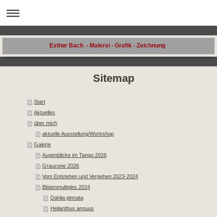
Esther Bach - Malerei - Grafik - Zeichnung
Sitemap
Start
Aktuelles
über mich
aktuelle Ausstellung/Workshop
Galerie
Augenblicke im Tango 2026
Grauzone 2026
Vom Entstehen und Vergehen 2023-2024
Blütenmultiples 2024
Dahlia pinnata
Helianthus annuus