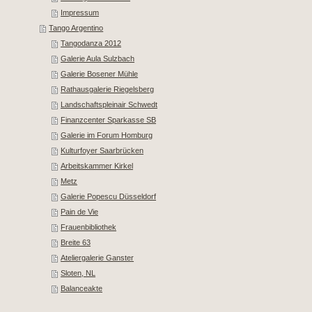
Impressum
Tango Argentino
Tangodanza 2012
Galerie Aula Sulzbach
Galerie Bosener Mühle
Rathausgalerie Riegelsberg
Landschaftspleinair Schwedt
Finanzcenter Sparkasse SB
Galerie im Forum Homburg
Kulturfoyer Saarbrücken
Arbeitskammer Kirkel
Metz
Galerie Popescu Düsseldorf
Pain de Vie
Frauenbibliothek
Breite 63
Ateliergalerie Ganster
Sloten, NL
Balanceakte